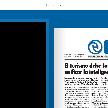
1
/ 32