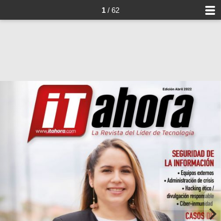
1
/ 62