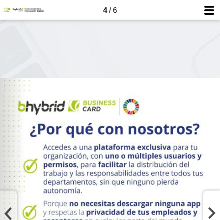
4
/ 6