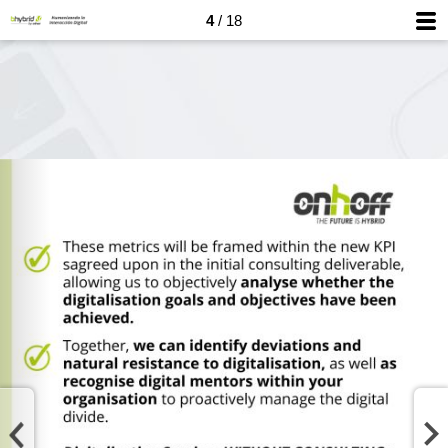
4
/ 18