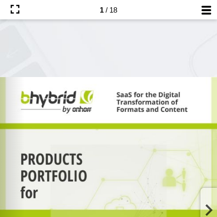
1
/ 18