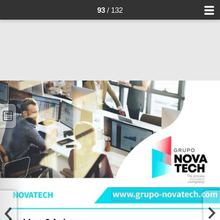
93
/ 132