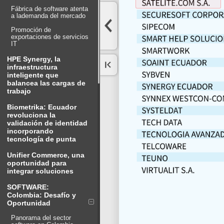
Fábrica de software atenta
a lademanda del mercado
Promoción de
exportaciones de servicios
IT
HPE Synergy, la
infraestructura
inteligente que
balancea las cargas de
trabajo
Biometrika: Ecuador
revoluciona la
validación de identidad
incorporando
tecnología de punta
Unifier Commerce, una
oportunidad para
integrar soluciones
SOFTWARE:
Colombia: Desafío y
Oportunidad
Panorama del sector