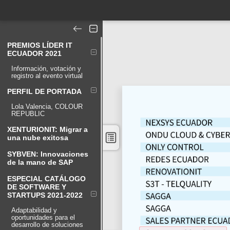
PREMIOS LÍDER IT
ECUADOR 2021
Información, votación y
registro al evento virtual
PERFIL DE PORTADA
Lola Valencia, COLOUR
REPUBLIC
XENTURIONIT: Migrar a
una nube exitosa
SYBVEN: Innovaciones
de la mano de SAP
ESPECIAL CATÁLOGO
DE SOFTWARE Y
STARTUPS 2021-2022
Adaptabilidad y
oportunidades para el
desarrollo de soluciones