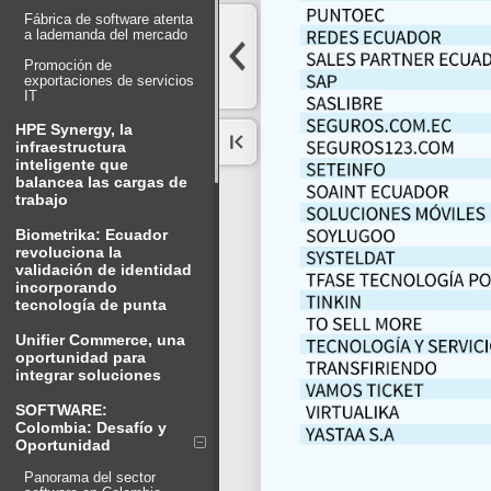
Fábrica de software atenta
a lademanda del mercado
Promoción de
exportaciones de servicios
IT
HPE Synergy, la
infraestructura
inteligente que
balancea las cargas de
trabajo
Biometrika: Ecuador
revoluciona la
validación de identidad
incorporando
tecnología de punta
Unifier Commerce, una
oportunidad para
integrar soluciones
SOFTWARE:
Colombia: Desafío y
Oportunidad
Panorama del sector