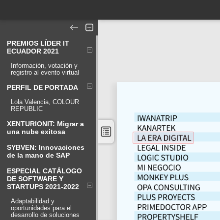
PREMIOS LÍDER IT
ECUADOR 2021
Información, votación y
registro al evento virtual
PERFIL DE PORTADA
Lola Valencia, COLOUR
REPUBLIC
XENTURIONIT: Migrar a
una nube exitosa
SYBVEN: Innovaciones
de la mano de SAP
ESPECIAL CATÁLOGO
DE SOFTWARE Y
STARTUPS 2021-2022
Adaptabilidad y
oportunidades para el
desarrollo de soluciones