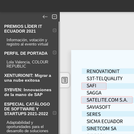
PREMIOS LÍDER IT
ECUADOR 2021
Información, votación y
registro al evento virtual
PERFIL DE PORTADA
Lola Valencia, COLOUR
REPUBLIC
XENTURIONIT: Migrar a
una nube exitosa
SYBVEN: Innovaciones
de la mano de SAP
ESPECIAL CATÁLOGO
DE SOFTWARE Y
STARTUPS 2021-2022
Adaptabilidad y
oportunidades para el
desarrollo de soluciones