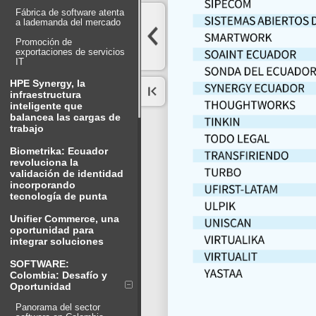
Fábrica de software atenta
a lademanda del mercado
Promoción de
exportaciones de servicios
IT
HPE Synergy, la
infraestructura
inteligente que
balancea las cargas de
trabajo
Biometrika: Ecuador
revoluciona la
validación de identidad
incorporando
tecnología de punta
Unifier Commerce, una
oportunidad para
integrar soluciones
SOFTWARE:
Colombia: Desafío y
Oportunidad
Panorama del sector