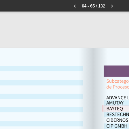
64 - 65
/ 132