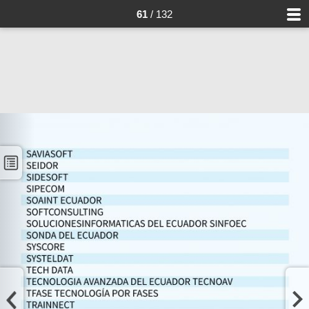
61
/ 132