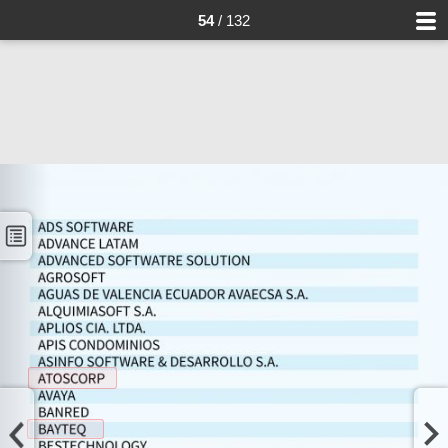
54
/ 132