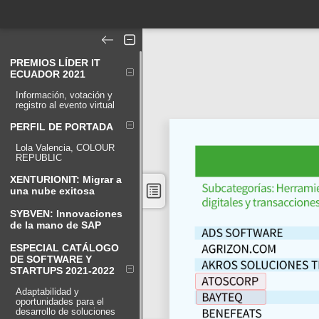
PREMIOS LÍDER IT
ECUADOR 2021
Información, votación y
registro al evento virtual
PERFIL DE PORTADA
Lola Valencia, COLOUR
REPUBLIC
XENTURIONIT: Migrar a
una nube exitosa
SYBVEN: Innovaciones
de la mano de SAP
ESPECIAL CATÁLOGO
DE SOFTWARE Y
STARTUPS 2021-2022
Adaptabilidad y
oportunidades para el
desarrollo de soluciones