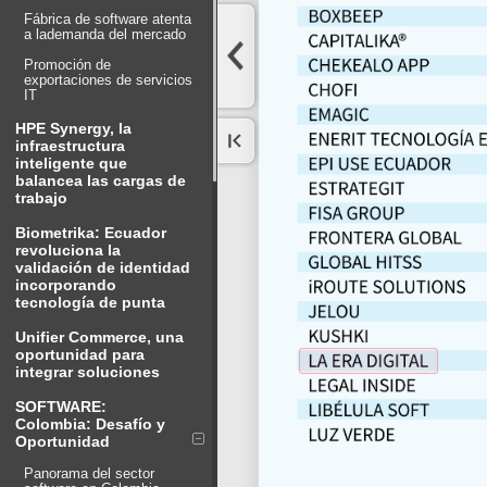
Fábrica de software atenta
a lademanda del mercado
Promoción de
exportaciones de servicios
IT
HPE Synergy, la
infraestructura
inteligente que
balancea las cargas de
trabajo
Biometrika: Ecuador
revoluciona la
validación de identidad
incorporando
tecnología de punta
Unifier Commerce, una
oportunidad para
integrar soluciones
SOFTWARE:
Colombia: Desafío y
Oportunidad
Panorama del sector