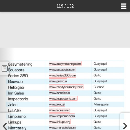
119
/ 132