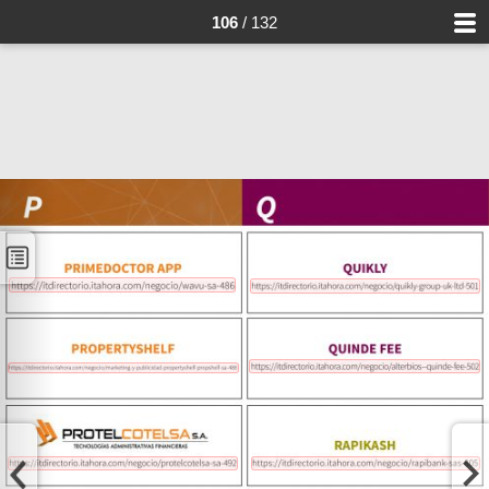
106
/ 132