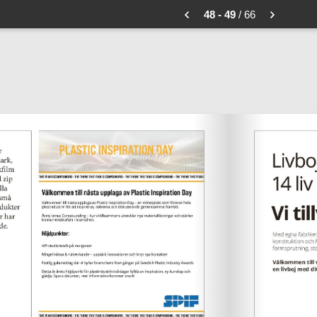
48 - 49
/ 66