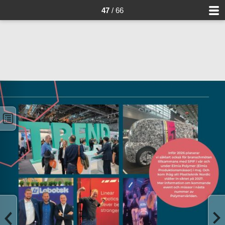
47
/ 66