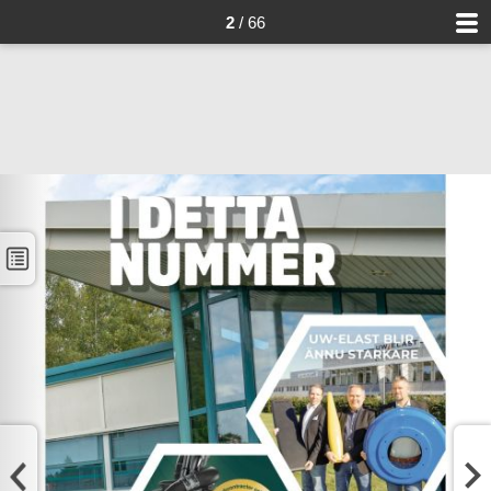
2
/ 66