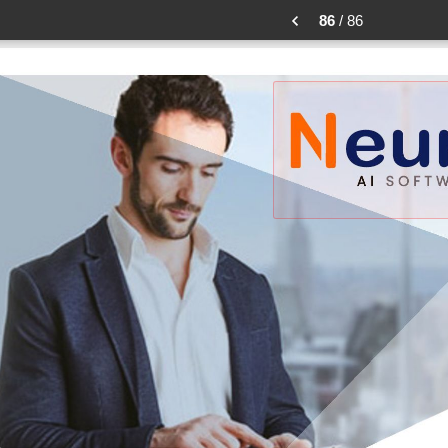
86
/ 86