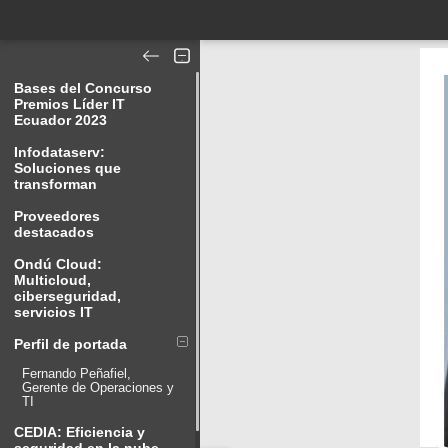
Bases del Concurso
Premios Líder IT
Ecuador 2023
Infodataserv:
Soluciones que
transforman
Proveedores
destacados
Ondú Cloud:
Multicloud,
ciberseguridad,
servicios IT
Perfil de portada
Fernando Peñafiel,
Gerente de Operaciones y
TI
CEDIA: Eficiencia y