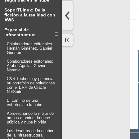
seguridad en la nube
SoporTLinux: De la
ficción a la realidad con
AWS
Especial de
Infraestructura
Colaboradores editoriales:
Hernán Giménez, Gabriel
Guerrero
Colaboradores editoriales:
Arabel Aguilar, Xavier
Naranjo
C&S Technology potencia
su portafolio de soluciones
con el ERP de Oracle
NetSuite
El camino de una
estrategia a la nube
Aprovechando lo mejor de
ambos mundos: la nube
pública y nube híbrida
Los desafíos de la gestión
de la infraestructura