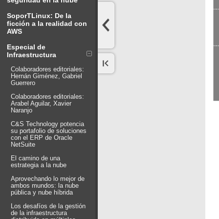
seguridad en la nube
SoporTLinux: De la
ficción a la realidad con
AWS
Especial de
Infraestructura
Colaboradores editoriales:
Hernán Giménez, Gabriel
Guerrero
Colaboradores editoriales:
Arabel Aguilar, Xavier
Naranjo
C&S Technology potencia
su portafolio de soluciones
con el ERP de Oracle
NetSuite
El camino de una
estrategia a la nube
Aprovechando lo mejor de
ambos mundos: la nube
pública y nube híbrida
Los desafíos de la gestión
de la infraestructura