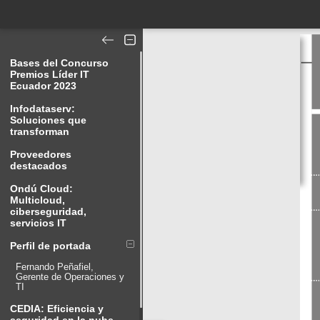
Bases del Concurso
Premios Líder IT
Ecuador 2023
Infodataserv:
Soluciones que
transforman
Proveedores
destacados
Ondú Cloud:
Multicloud,
ciberseguridad,
servicios IT
Perfil de portada
Fernando Peñafiel,
Gerente de Operaciones y
TI
CEDIA: Eficiencia y