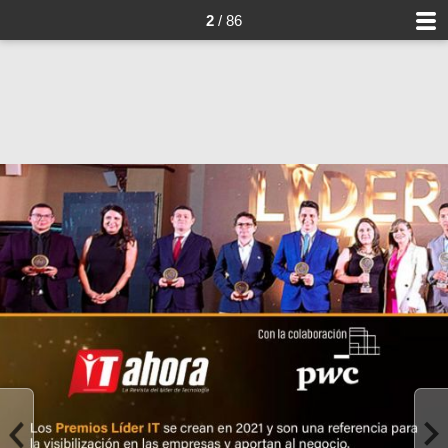
2
/ 86