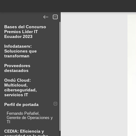
Bases del Concurso
Premios Líder IT
Ecuador 2023
Infodataserv:
Soluciones que
transforman
Proveedores
destacados
Ondú Cloud:
Multicloud,
ciberseguridad,
servicios IT
Perfil de portada
Fernando Peñafiel,
Gerente de Operaciones y
TI
CEDIA: Eficiencia y