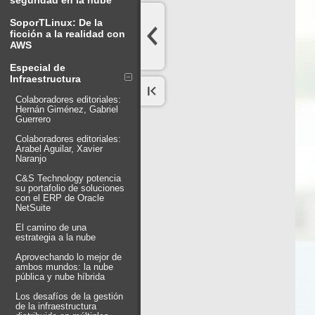
seguridad en la nube
SoporTLinux: De la
ficción a la realidad con
AWS
Especial de
Infraestructura
Colaboradores editoriales:
Hernán Giménez, Gabriel
Guerrero
Colaboradores editoriales:
Arabel Aguilar, Xavier
Naranjo
C&S Technology potencia
su portafolio de soluciones
con el ERP de Oracle
NetSuite
El camino de una
estrategia a la nube
Aprovechando lo mejor de
ambos mundos: la nube
pública y nube híbrida
Los desafíos de la gestión
de la infraestructura