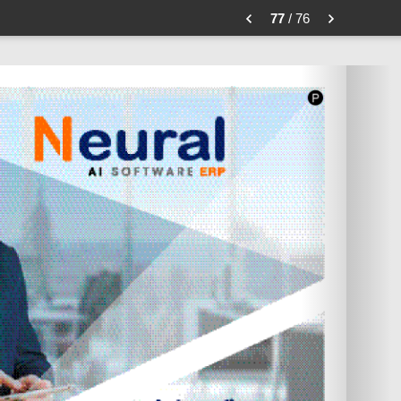
77
/ 76