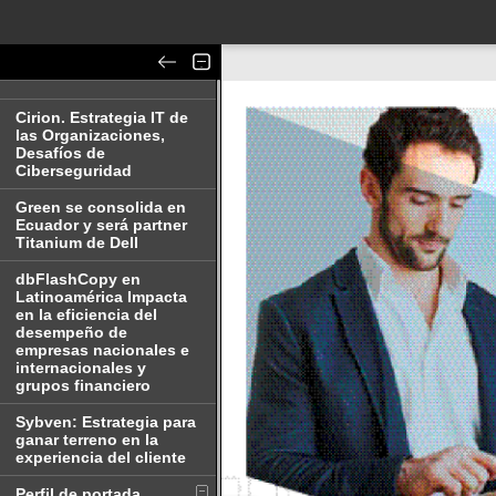
Cirion. Estrategia IT de
las Organizaciones,
Desafíos de
Ciberseguridad
Green se consolida en
Ecuador y será partner
Titanium de Dell
dbFlashCopy en
Latinoamérica Impacta
en la eficiencia del
desempeño de
empresas nacionales e
internacionales y
grupos financiero
Sybven: Estrategia para
ganar terreno en la
experiencia del cliente
Perfil de portada