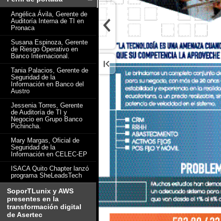
Angélica Ávila, Gerente de
Auditoría Interna de TI en
Pronaca
Susana Espinoza, Gerente
de Riesgo Operativo en
Banco Internacional.
Tania Palacios, Gerente de
Seguridad de la
Información en Banco del
Austro
Jessenia Torres, Gerente
de Auditoría de TI y
Negocio en Grupo Banco
Pichincha.
Mary Margas, Oficial de
Seguridad de la
Información en CELEC-EP
ISACA Quito Chapter lanzó
programa SheLeadsTech
SoporTLunix y AWS
presentes en la
transformación digital
de Asertec