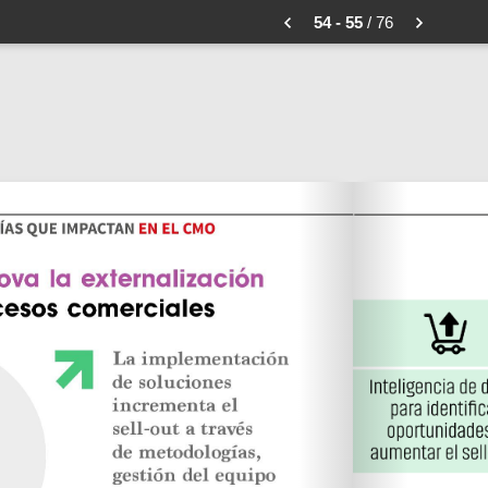
54 - 55
/ 76