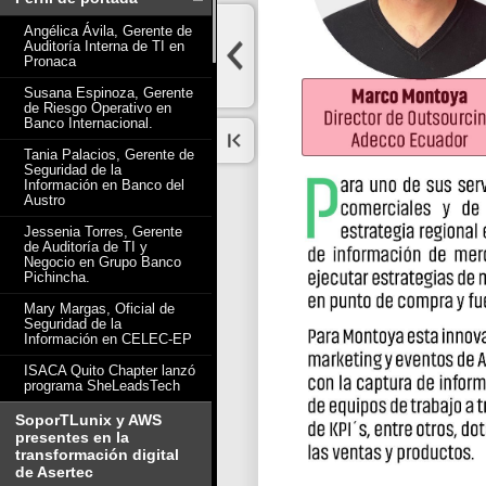
Angélica Ávila, Gerente de
Auditoría Interna de TI en
Pronaca
Susana Espinoza, Gerente
de Riesgo Operativo en
Banco Internacional.
Tania Palacios, Gerente de
Seguridad de la
Información en Banco del
Austro
Jessenia Torres, Gerente
de Auditoría de TI y
Negocio en Grupo Banco
Pichincha.
Mary Margas, Oficial de
Seguridad de la
Información en CELEC-EP
ISACA Quito Chapter lanzó
programa SheLeadsTech
SoporTLunix y AWS
presentes en la
transformación digital
de Asertec