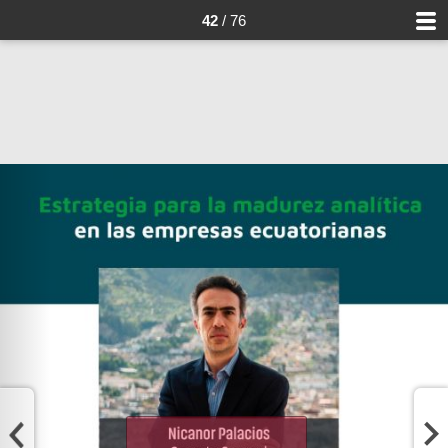
42
/ 76