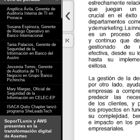
Angélica Ávila, Gerente de
Auditoría Interna de TI en
Pronaca
Susana Espinoza, Gerente
de Riesgo Operativo en
Banco Internacional.
Tania Palacios, Gerente de
Seguridad de la
Información en Banco del
Austro
Jessenia Torres, Gerente
de Auditoría de TI y
Negocio en Grupo Banco
Pichincha.
Mary Margas, Oficial de
Seguridad de la
Información en CELEC-EP
ISACA Quito Chapter lanzó
programa SheLeadsTech
SoporTLunix y AWS
presentes en la
transformación digital
de Asertec