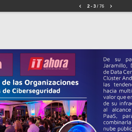
2 - 3
/ 76