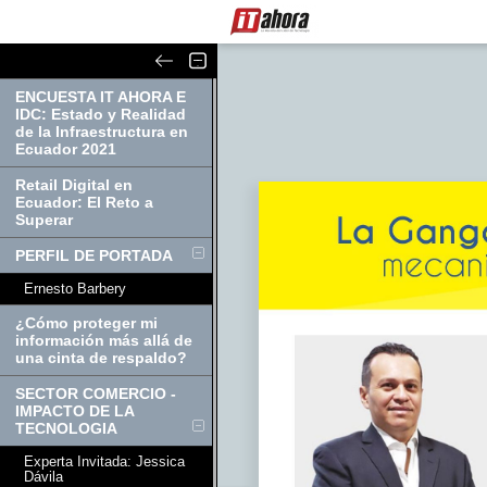
ENCUESTA IT AHORA E
IDC: Estado y Realidad
de la Infraestructura en
Ecuador 2021
Retail Digital en
Ecuador: El Reto a
Superar
PERFIL DE PORTADA
Ernesto Barbery
¿Cómo proteger mi
información más allá de
una cinta de respaldo?
SECTOR COMERCIO -
IMPACTO DE LA
TECNOLOGIA
Experta Invitada: Jessica
Dávila