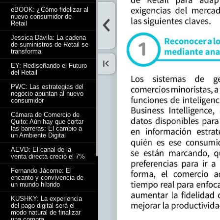
eBOOK: ¿Cómo fidelizar al
nuevo consumidor de
Retail
Jessica Dávila: La cadena
de suministros de Retail se
transforma
EY: Rediseñando el Futuro
del Retail
PWC: Las estrategias del
negocio apuntan al nuevo
consumidor
Cámara de Comercio de
Quito: Aún hay que cortar
las barreras: El cambio a
un Ambiente Digital
AEVD: El canal de la
venta directa creció el 7%
Fernando Jácome: El
encanto y convivencia de
un mundo híbrido
KUSHKY: La experiencia
del pago digital será el
modo natural de finalizar
una compra