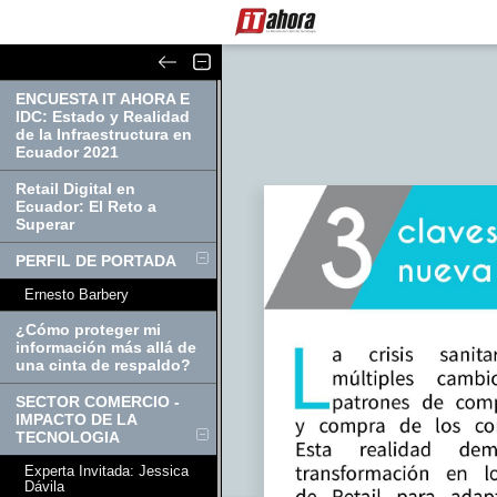
ENCUESTA IT AHORA E
IDC: Estado y Realidad
de la Infraestructura en
Ecuador 2021
Retail Digital en
Ecuador: El Reto a
Superar
PERFIL DE PORTADA
Ernesto Barbery
¿Cómo proteger mi
información más allá de
una cinta de respaldo?
SECTOR COMERCIO -
IMPACTO DE LA
TECNOLOGIA
Experta Invitada: Jessica
Dávila