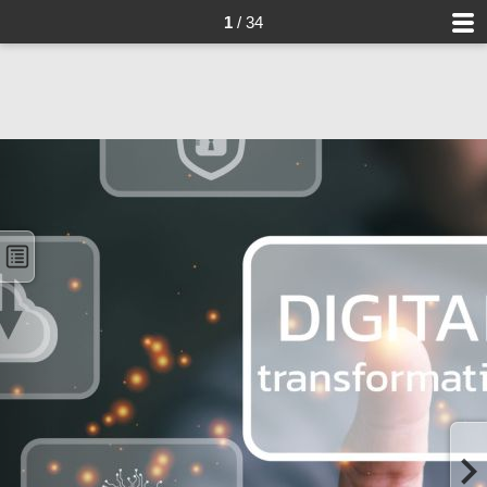
1
/ 34