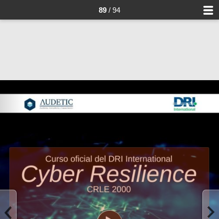
89
/ 94