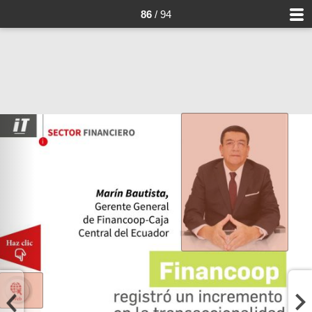
86
/ 94